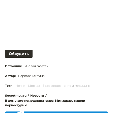
Обсудить
Источник:
«Новая газета»
Автор:
Варвара Митина
Теги:
Чечня
Москва
Здравоохранение и медицина
Secretmag.ru
/
Новости
/
В доме экс-помощника главы Минздрава нашли
порностудию