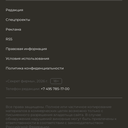
Редакция
Спецпроекты
Реклама
RSS
Правовая информация
Условия использования
Политика конфиденциальности
«Секрет фирмы», 2026 г.
18+
Телефон редакции:
+7 495 785-17-00
Все права защищены. Полное или частичное копирование
материалов в коммерческих целях возможно только с
письменного разрешения владельца сайта. В случае
обнаружения нарушений виновные могут быть привлечены к
ответственности в соответствии с законодательством
Российской Федерации.