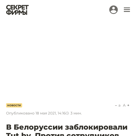
a
A
НОВОСТИ
Опубликовано
18 мая 2021, 14:16
3
мин.
В Белоруссии заблокировали
Tut.by. Против сотрудников