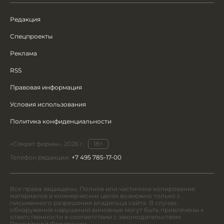
Редакция
Спецпроекты
Реклама
RSS
Правовая информация
Условия использования
Политика конфиденциальности
«Секрет фирмы», 2026 г.
18+
Телефон редакции:
+7 495 785-17-00
Все права защищены. Полное или частичное копирование
материалов в коммерческих целях возможно только с
письменного разрешения владельца сайта. В случае
обнаружения нарушений виновные могут быть привлечены к
ответственности в соответствии с законодательством
Российской Федерации.