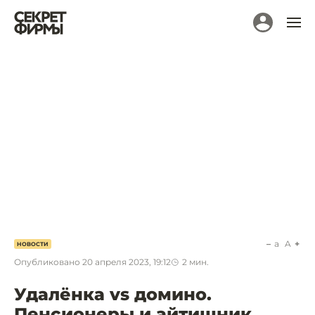
a
A
НОВОСТИ
Опубликовано
20 апреля 2023, 19:12
2
мин.
Удалёнка vs домино.
Пенсионеры и айтишник