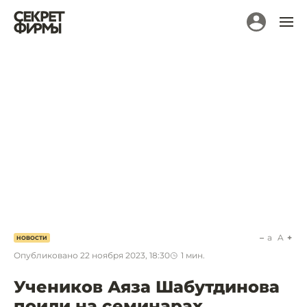
a
A
НОВОСТИ
Опубликовано
22 ноября 2023, 18:30
1
мин.
Учеников Аяза Шабутдинова
поили на семинарах