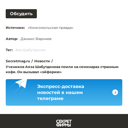
Обсудить
Источник:
«Комсомольская правда»
Автор:
Даниил Фарниев
Тег:
Аяз Шабутдинов
Secretmag.ru
/
Новости
/
Учеников Аяза Шабутдинова поили на семинарах странным
кофе. Он вызывал «эйфорию»
Экспресс-доставка
новостей в нашем
телеграме