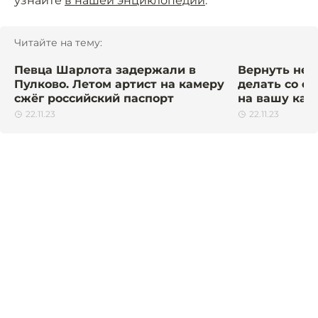
узнайте
в нашей энциклопедии
.
Читайте на тему:
Певца Шарлота задержали в
Вернуть нель
Пулково. Летом артист на камеру
делать со с
сжёг российский паспорт
на вашу кар
22.11.23
22.11.23