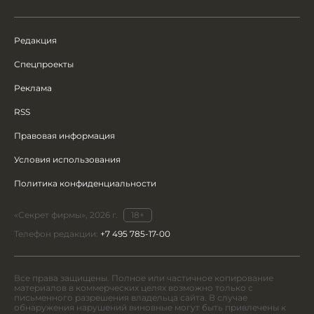
Редакция
Спецпроекты
Реклама
RSS
Правовая информация
Условия использования
Политика конфиденциальности
«Секрет фирмы», 2026 г.
18+
Телефон редакции:
+7 495 785-17-00
Все права защищены. Полное или частичное копирование
материалов в коммерческих целях возможно только с
письменного разрешения владельца сайта. В случае
обнаружения нарушений виновные могут быть привлечены к