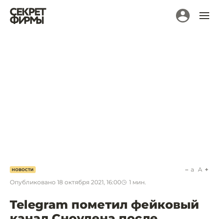
a
A
НОВОСТИ
Опубликовано
18 октября 2021, 16:00
1
мин.
Telegram пометил фейковый
канал Сноудена после