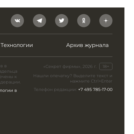
Технологии
Архив журнала
в в
«Секрет фирмы», 2026 г.
18+
адельца
Нашли опечатку? Выделите текст и
ечены к
нажмите Ctrl+Enter
едерации.
Телефон редакции:
+7 495 785-17-00
логии в