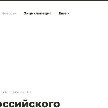
Новости
Энциклопедия
Ещё
 13:41
1
мин.
a
A
оссийского