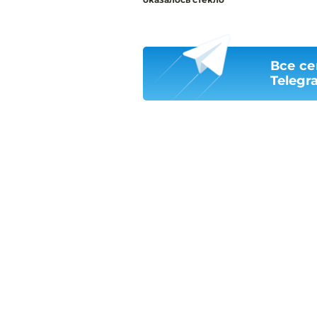
Все се
Telegr