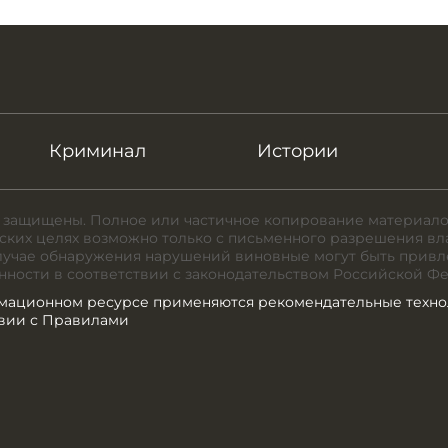
Криминал
Истории
 защищены. Полное или частичное копирование материало
ких целях возможно только с письменного разрешения вл
случае обнаружения нарушений виновные могут быть привл
нности в соответствии с законодательством Российской Ф
мационном ресурсе применяются рекомендательные техно
твии с Правилами