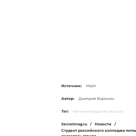
Источник:
Mash
Автор:
Дмитрий Воронин
Тег:
Калининградская область
Secretmag.ru
/
Новости
/
Студент российского колледжа попал
оказалось стекло