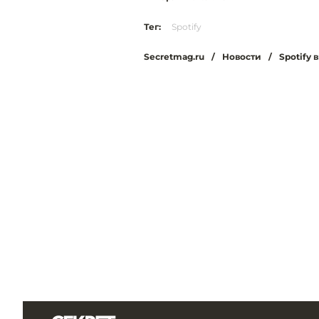
Тег:
Spotify
Secretmag.ru
/
Новости
/
Spotify 