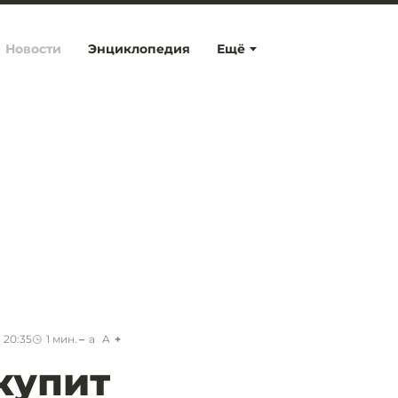
Новости
Энциклопедия
Ещё
 20:35
1
мин.
a
A
ыкупит