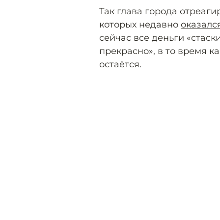
Так глава города отреаги
которых недавно
оказалс
сейчас все деньги «стаск
прекрасно», в то время к
остаётся.