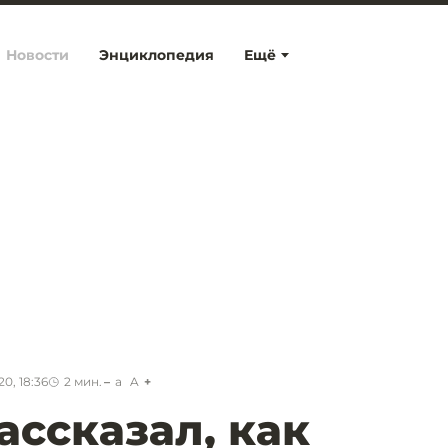
Новости
Энциклопедия
Ещё
0, 18:36
2
мин.
a
A
ассказал, как