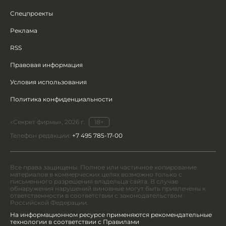
Спецпроекты
Реклама
RSS
Правовая информация
Условия использования
Политика конфиденциальности
«Секрет фирмы», 2026 г.
18+
Телефон редакции:
+7 495 785-17-00
Все права защищены. Полное или частичное копирование
материалов в коммерческих целях возможно только с
письменного разрешения владельца сайта. В случае
обнаружения нарушений виновные могут быть привлечены к
ответственности в соответствии с законодательством
Российской Федерации.
На информационном ресурсе применяются рекомендательные
технологии в соответствии с Правилами