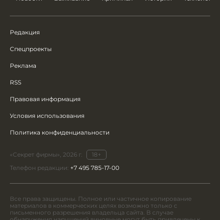
Редакция
Спецпроекты
Реклама
RSS
Правовая информация
Условия использования
Политика конфиденциальности
«Секрет фирмы», 2026 г.
18+
Телефон редакции:
+7 495 785-17-00
Все права защищены. Полное или частичное копирование
материалов в коммерческих целях возможно только с
письменного разрешения владельца сайта. В случае
обнаружения нарушений виновные могут быть привлечены к