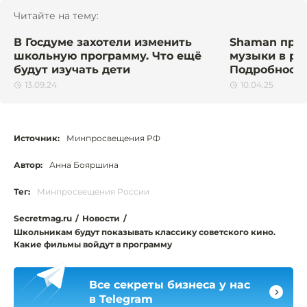
Читайте на тему:
В Госдуме захотели изменить
Shaman пров
школьную программу. Что ещё
музыки в ро
будут изучать дети
Подробност
13.09.24
10.04.25
Источник:
Минпросвещения РФ
Автор:
Анна Бояршина
Тег:
Минпросвещения России
Secretmag.ru
/
Новости
/
Школьникам будут показывать классику советского кино.
Какие фильмы войдут в программу
Все секреты бизнеса у нас
в Telegram