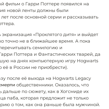
й фильм о Гарри Поттере появился на
ытия новой ленты должны были
 лет после основной серии и рассказывать
ттера.
ь экранизация «Проклятого дитя» и выйдет
ко точно не в ближайшее время. А пока
 перечитывать семилогию и
арри Поттера и Фантастических тварей, да
шую на днях компьютерную игру Hogwarts
о её в России не приобрести).
разу после её выхода на Hogwarts Legacy
смерти
общественники. Оказалось, что
ь дальше по сюжету, как в Хогсмиде их
ца паба, которая предложит не только
орию о том, как она раньше была мужчиной.