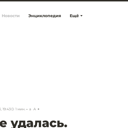
Новости
Энциклопедия
Ещё
, 19:43
1
мин.
a
A
е удалась.