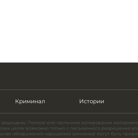
Криминал
Истории
 защищены. Полное или частичное копирование материало
ких целях возможно только с письменного разрешения вл
случае обнаружения нарушений виновные могут быть привл