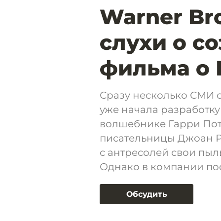
Warner Br
слухи о с
фильма о 
Сразу несколько СМИ с
уже начала разработк
волшебнике Гарри Пот
писательницы Джоан Р
с антресолей свои пыл
Однако в компании по
Обсудить