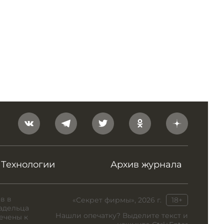
Технологии
Архив журнала
в в
«Секрет фирмы», 2026 г.
18+
адельца
Нашли опечатку? Выделите текст и
ечены к