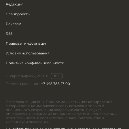
Редакция
Спецпроекты
Реклама
RSS
Правовая информация
Условия использования
Политика конфиденциальности
«Секрет фирмы», 2026 г.
18+
Телефон редакции:
+7 495 785-17-00
Все права защищены. Полное или частичное копирование
материалов в коммерческих целях возможно только с
письменного разрешения владельца сайта. В случае
обнаружения нарушений виновные могут быть привлечены к
ответственности в соответствии с законодательством
Российской Федерации.
На информационном ресурсе применяются рекомендательные