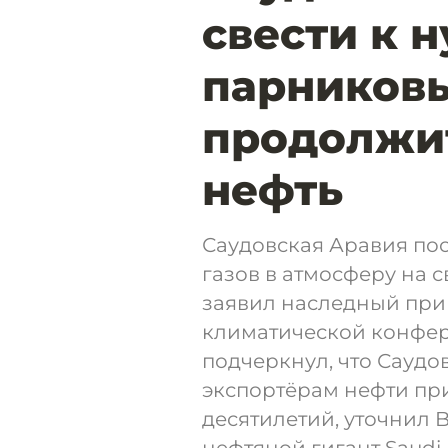
свести к 
парниковы
продолжит
нефть
Саудовская Аравия по
газов в атмосферу на с
заявил наследный при
климатической конфер
подчеркнул, что Саудо
экспортёрам нефти при
десятилетий, уточнил