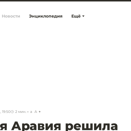
Новости
Энциклопедия
Ещё
 19:50
2
мин.
a
A
я Аравия решила