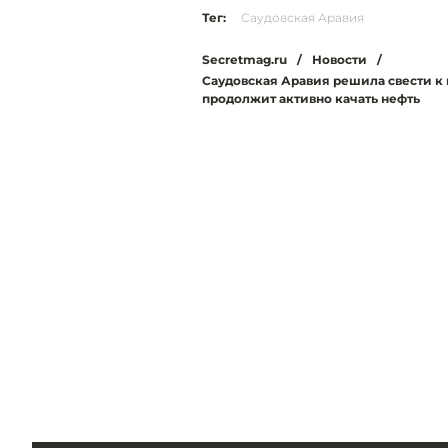
Тег:
Саудовская Аравия
Secretmag.ru
/
Новости
/
Саудовская Аравия решила свести к 
продолжит активно качать нефть