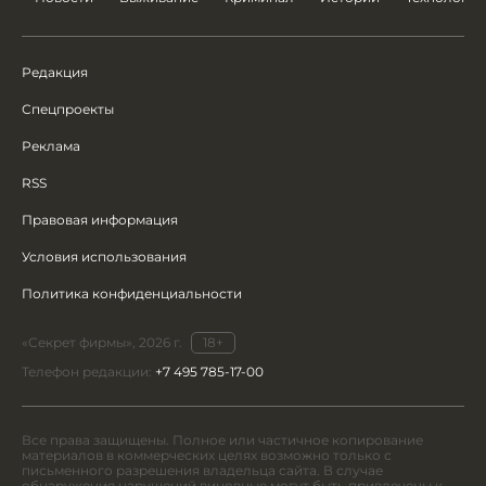
Редакция
Спецпроекты
Реклама
RSS
Правовая информация
Условия использования
Политика конфиденциальности
«Секрет фирмы», 2026 г.
18+
Телефон редакции:
+7 495 785-17-00
Все права защищены. Полное или частичное копирование
материалов в коммерческих целях возможно только с
письменного разрешения владельца сайта. В случае
обнаружения нарушений виновные могут быть привлечены к