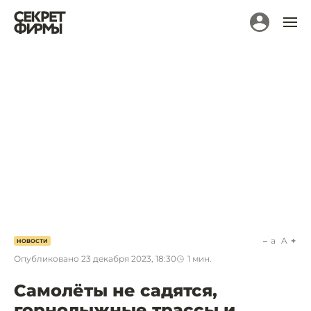
a
A
НОВОСТИ
Опубликовано
23 декабря 2023, 18:30
1
мин.
Самолёты не садятся,
горнолыжные трассы и