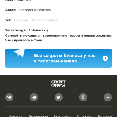
Автор:
Екатерина Величко
Тег:
Поршия Симпсон-Миллер
Secretmag.ru
/
Новости
/
Самолёты не садятся, горнолыжные трассы и пляжи закрыты.
Что случилось в Сочи
Все секреты бизнеса у нас
в телеграм-канале
Новости
Выживание
Криминал
Истории
Технологии