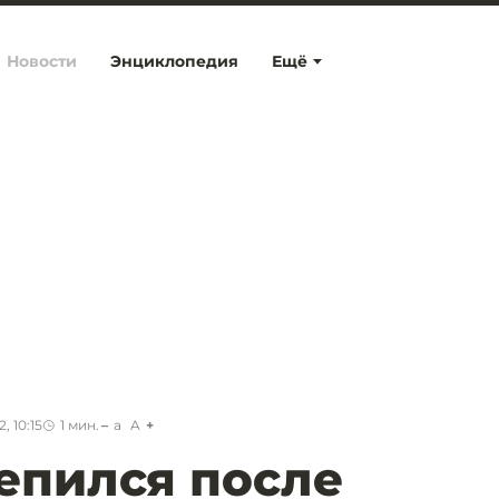
Новости
Энциклопедия
Ещё
, 10:15
1
мин.
a
A
епился после