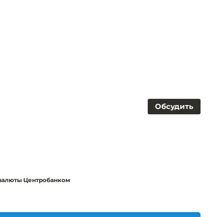
Обсудить
 валюты Центробанком