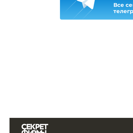
Все се
телег