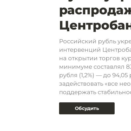
распрода
Центроба
Российский рубль укр
интервенций Центроба
на открытии торгов кур
минимуме составлял 83,
рубля (1,2%) — до 94,0
задействовать «все не
поддержать стабильно
Обсудить