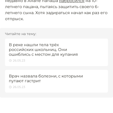
недавно в Анапе папаша
набросился
на 10-
летнего пацана, пытаясь защитить своего 6-
летнего сына. Хотя задираться начал как раз его
отпрыск.
Читайте на тему:
В реке нашли тела трёх
российских школьниц. Они
ошиблись с местом для купания
26.05.23
Врач назвала болезни, с которыми
путают гастрит
26.05.23