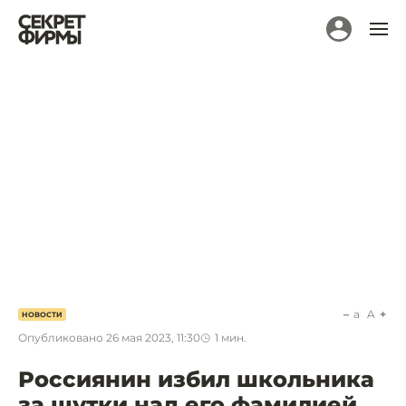
a
A
НОВОСТИ
Опубликовано
26 мая 2023, 11:30
1
мин.
Россиянин избил школьника
за шутки над его фамилией.