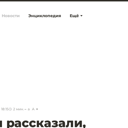
Новости
Энциклопедия
Ещё
18:15
2
мин.
a
A
 рассказали,