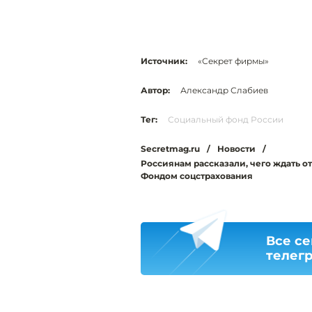
Источник:
«Секрет фирмы»
Автор:
Александр Слабиев
Тег:
Социальный фонд России
Secretmag.ru
/
Новости
/
Россиянам рассказали, чего ждать о
Фондом соцстрахования
Все се
телег