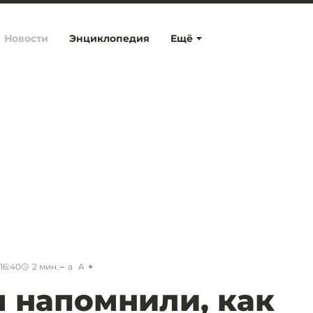
Новости
Энциклопедия
Ещё
16:40
2
мин.
a
A
 напомнили, как