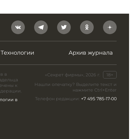
Технологии
Архив журнала
в в
«Секрет фирмы», 2026 г.
18+
адельца
Нашли опечатку? Выделите текст и
ечены к
нажмите Ctrl+Enter
едерации.
Телефон редакции:
+7 495 785-17-00
логии в