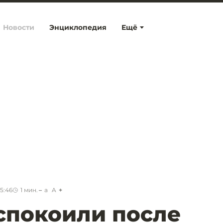
Новости
Энциклопедия
Ещё
15:46
1
мин.
a
A
спокоили после