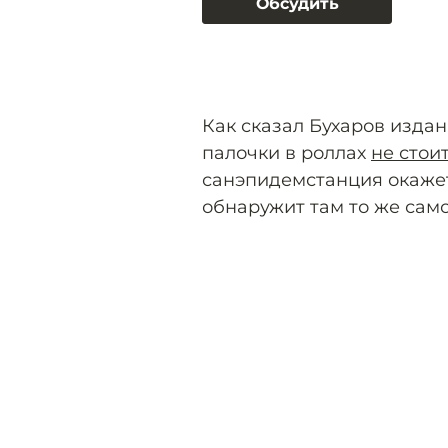
Обсудить
Как сказал Бухаров издан
палочки в роллах
не стои
санэпидемстанция окажет
обнаружит там то же само