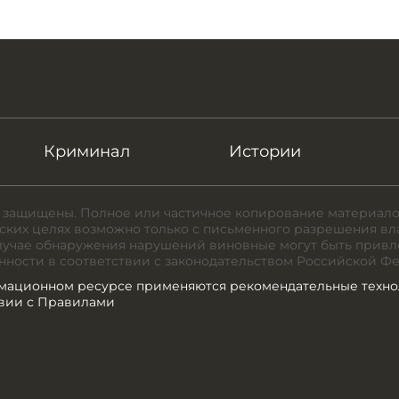
Криминал
Истории
 защищены. Полное или частичное копирование материало
ких целях возможно только с письменного разрешения вл
случае обнаружения нарушений виновные могут быть привл
нности в соответствии с законодательством Российской Ф
мационном ресурсе применяются рекомендательные техно
твии с Правилами