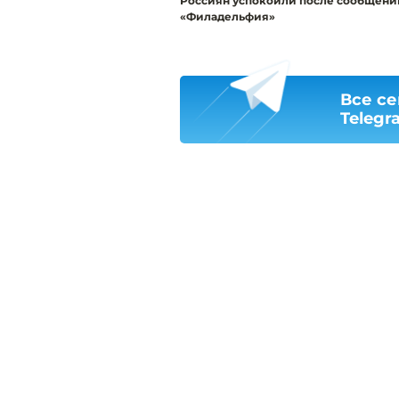
Россиян успокоили после сообщений
«Филадельфия»
Все се
Telegr