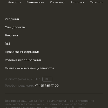
Новости
Выживание
Криминал
Истории
Технологии
Редакция
Спецпроекты
Реклама
RSS
Правовая информация
Условия использования
Политика конфиденциальности
«Секрет фирмы», 2026 г.
18+
Телефон редакции:
+7 495 785-17-00
Все права защищены. Полное или частичное копирование
материалов в коммерческих целях возможно только с
письменного разрешения владельца сайта. В случае