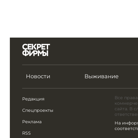
Новости
Выживание
Все права
Редакция
коммерчес
сайта. В 
Спецпроекты
ответстве
Реклама
На инфор
соответс
RSS