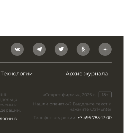
Технологии
Архив журнала
в в
«Секрет фирмы», 2026 г.
18+
адельца
Нашли опечатку? Выделите текст и
ечены к
нажмите Ctrl+Enter
едерации.
Телефон редакции:
+7 495 785-17-00
логии в