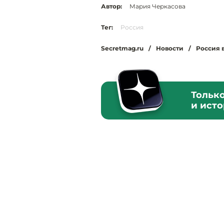
Автор:
Мария Черкасова
Тег:
Россия
Secretmag.ru
/
Новости
/
Россия 
Тольк
и ист