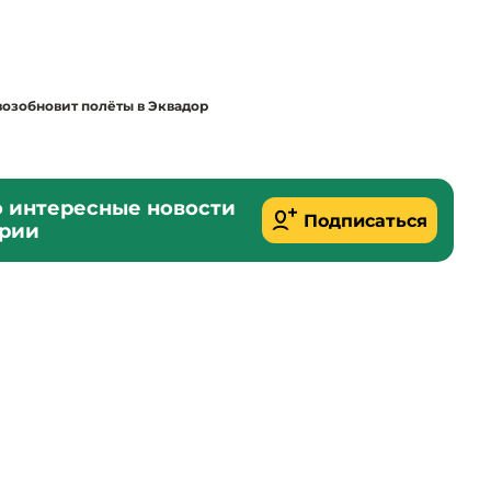
возобновит полёты в Эквадор
о интересные новости
Подписаться
ории