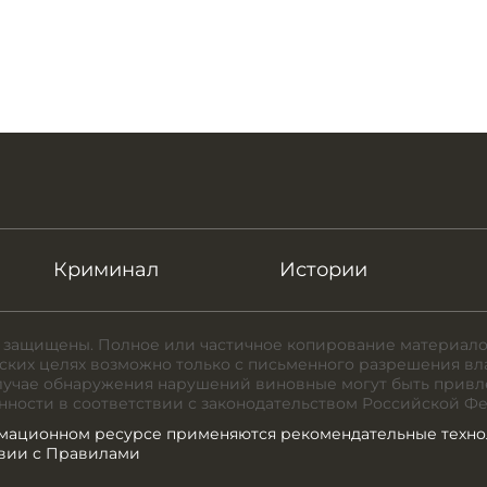
Криминал
Истории
 защищены. Полное или частичное копирование материало
ких целях возможно только с письменного разрешения вл
случае обнаружения нарушений виновные могут быть привл
нности в соответствии с законодательством Российской Ф
мационном ресурсе применяются рекомендательные техно
твии с Правилами