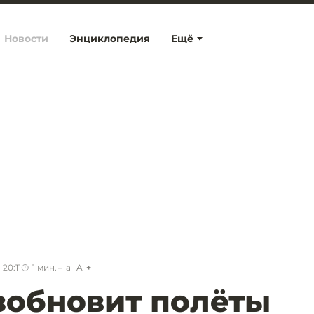
Новости
Энциклопедия
Ещё
20:11
1
мин.
a
A
зобновит полёты