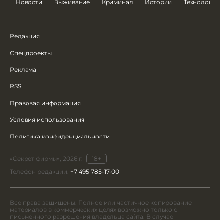
Новости
Выживание
Криминал
Истории
Технологии
Редакция
Спецпроекты
Реклама
RSS
Правовая информация
Условия использования
Политика конфиденциальности
«Секрет фирмы», 2026 г.
18+
Телефон редакции:
+7 495 785-17-00
Все права защищены. Полное или частичное копирование
материалов в коммерческих целях возможно только с
письменного разрешения владельца сайта. В случае