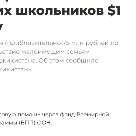
х школьников $1
у
н (приблизительно 75 млн рублей по
льствие малоимущим семьям
джикистана. Об этом сообщило
жикистан».
овую помощь через фонд Всемирной
раммы (ВПП) ООН.