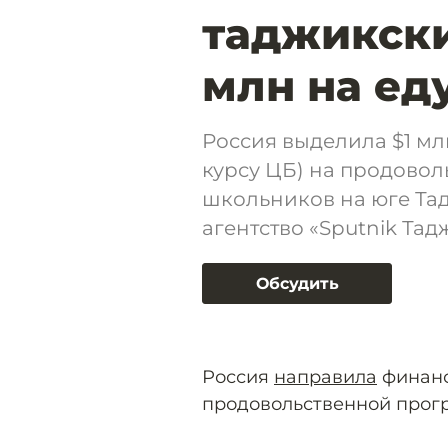
таджикски
млн на ед
Россия выделила $1 мл
курсу ЦБ) на продово
школьников на юге Та
агентство «Sputnik Тад
Обсудить
Россия
направила
финанс
продовольственной прог