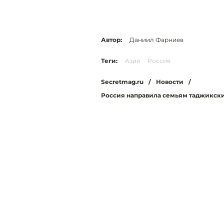
Автор:
Даниил Фарниев
Теги:
Азия
Россия
Secretmag.ru
/
Новости
/
Россия направила семьям таджикски