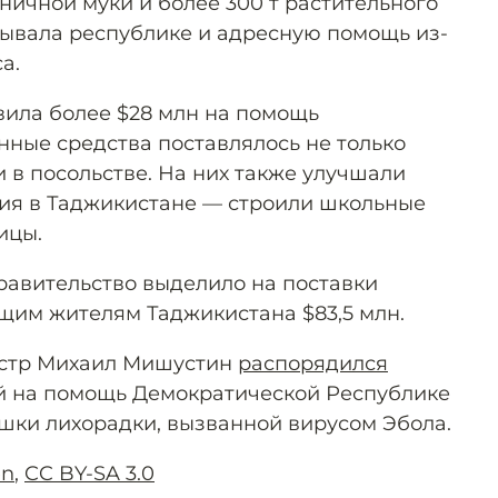
ничной муки и более 300 т растительного
зывала республике и адресную помощь из-
а.
вила более $28 млн на помощь
нные средства поставлялось не только
 в посольстве. На них также улучшали
ия в Таджикистане — строили школьные
ицы.
правительство выделило на поставки
щим жителям Таджикистана $83,5 млн.
истр Михаил Мишустин
распорядился
ей на помощь Демократической Республике
шки лихорадки, вызванной вирусом Эбола.
en
,
CC BY-SA 3.0