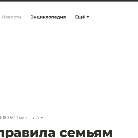
Новости
Энциклопедия
Ещё
, 18:38
1
мин.
a
A
правила семьям