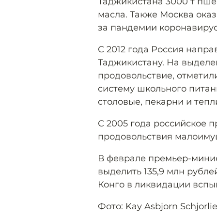
Таджикистана 3000 т пше
масла. Также Москва ока
за пандемии коронавирус
С 2012 года Россия напра
Таджикистану. На выделе
продовольствие, отметили
систему школьного питан
столовые, пекарни и тепл
С 2005 года российское 
продовольствия малоиму
В феврале премьер-мин
выделить 135,9 млн рубл
Конго в ликвидации вспы
Фото:
Kay Asbjorn Schjorli