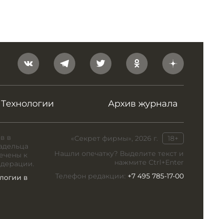
Технологии
Архив журнала
в в
«Секрет фирмы», 2026 г.
18+
адельца
Нашли опечатку? Выделите текст и
ечены к
нажмите Ctrl+Enter
едерации.
Телефон редакции:
+7 495 785-17-00
логии в