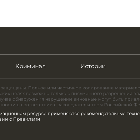
Криминал
Истории
 защищены. Полное или частичное копирование материало
ких целях возможно только с письменного разрешения вл
случае обнаружения нарушений виновные могут быть привл
нности в соответствии с законодательством Российской Ф
мационном ресурсе применяются рекомендательные техно
твии с Правилами