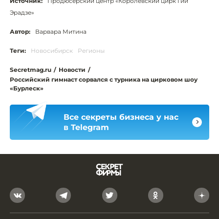
Источник:
Продюсерский центр «Королевский цирк Гии
Эрадзе»
Автор:
Варвара Митина
Теги:
Новосибирск
Регионы
Secretmag.ru
/
Новости
/
Российский гимнаст сорвался с турника на цирковом шоу
«Бурлеск»
Все секреты бизнеса у нас
в Telegram