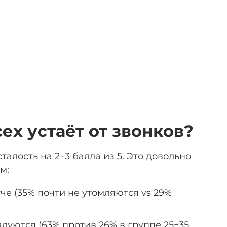
ех устаёт от звонков?
талость на 2−3 балла из 5. Это довольно
м:
е (35% почти не утомляются vs 29%
луются (63% против 26% в группе 25−35