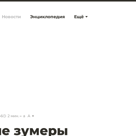
Новости
Энциклопедия
Ещё
46
2
мин.
a
A
ие зумеры