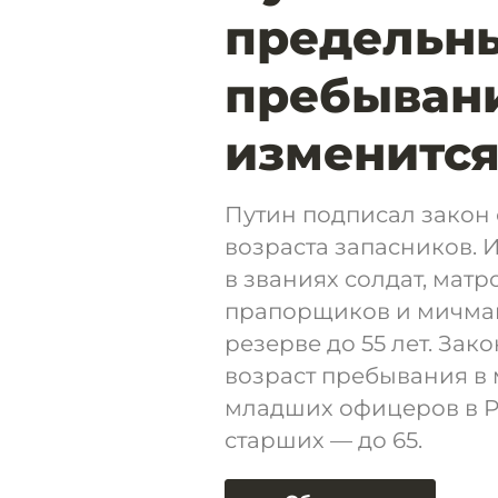
предельны
пребывани
изменитс
Путин подписал закон 
возраста запасников.
в званиях солдат, матр
прапорщиков и мичмано
резерве до 55 лет. За
возраст пребывания в
младших офицеров в Ро
старших — до 65.