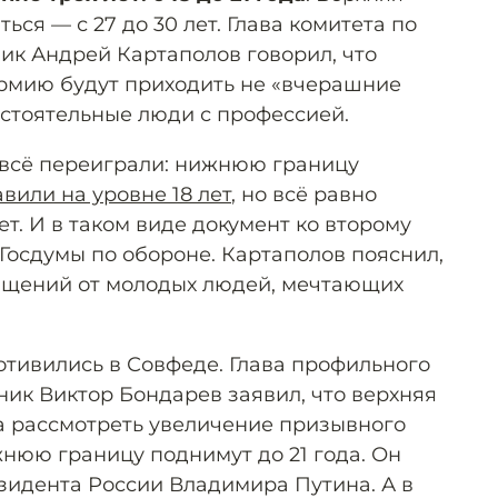
ься — с 27 до 30 лет. Глава комитета по
ик Андрей Картаполов говорил, что
рмию будут приходить не «вчерашние
остоятельные люди с профессией.
 всё переиграли: нижнюю границу
авили на уровне 18 лет
, но всё равно
т. И в таком виде документ ко второму
Госдумы по обороне. Картаполов пояснил,
ащений от молодых людей, мечтающих
отивились в Совфеде. Глава профильного
ник Виктор Бондарев заявил, что верхняя
а рассмотреть увеличение призывного
жнюю границу поднимут до 21 года. Он
зидента России Владимира Путина. А в