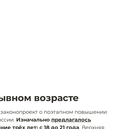
ывном возрасте
и законопроект о поэтапном повышении
оссии.
Изначально
предлагалось
ие трёх лет: с 18 до 21 года
. Верхняя