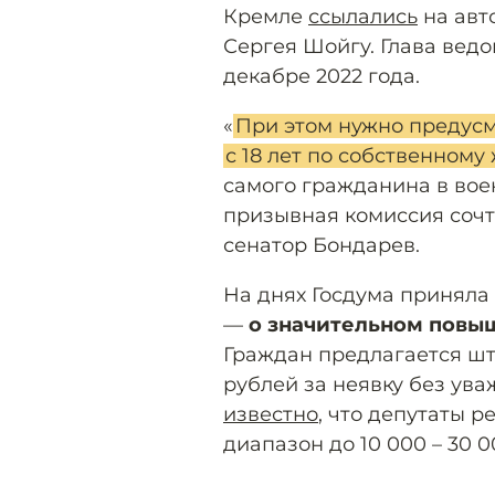
Кремле
ссылались
на авт
Сергея Шойгу. Глава вед
декабре 2022 года.
«
При этом нужно предусм
с 18 лет по собственном
самого гражданина в военк
призывная комиссия сочт
сенатор Бондарев.
На днях Госдума приняла
—
о значительном повыш
Граждан предлагается шт
рублей за неявку без ув
известно
, что депутаты 
диапазон до 10 000 – 30 0