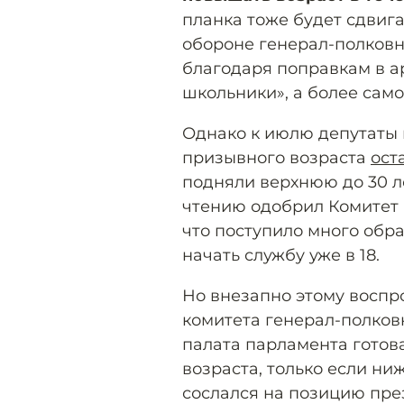
планка тоже будет сдвигат
обороне генерал-полковн
благодаря поправкам в а
школьники», а более сам
Однако к июлю депутаты
призывного возраста
ост
подняли верхнюю до 30 ле
чтению одобрил Комитет 
что поступило много обр
начать службу уже в 18.
Но внезапно этому воспр
комитета генерал-полков
палата парламента готов
возраста, только если ни
сослался на позицию пре