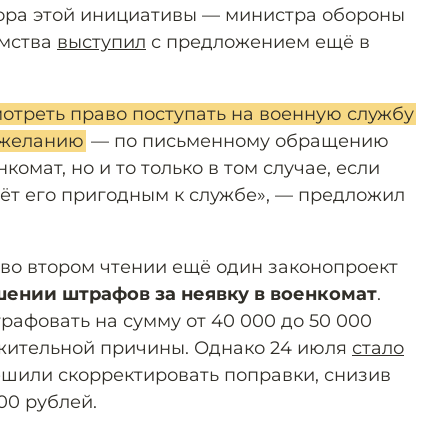
ора этой инициативы — министра обороны
омства
выступил
с предложением ещё в
отреть право поступать на военную службу
у желанию
— по письменному обращению
омат, но и то только в том случае, если
ёт его пригодным к службе», — предложил
 во втором чтении ещё один законопроект
ении штрафов за неявку в военкомат
.
рафовать на сумму от 40 000 до 50 000
ажительной причины. Однако 24 июля
стало
решили скорректировать поправки, снизив
00 рублей.