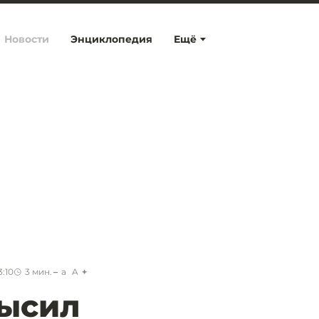
Новости
Энциклопедия
Ещё
3:10
3
мин.
a
A
высил