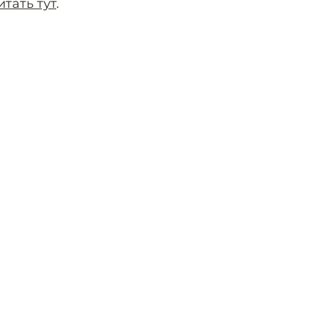
тать тут
.