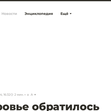
Новости
Энциклопедия
Ещё
, 16:32
2
мин.
a
A
овье обратилось