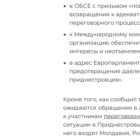
в ОБСЕ с призывом «по
возвращения к адекват
переговорного процесс
к Международному коми
организацию обеспечит
интересы и неотъемлем
в адрес Европарламент
предотвращения давле
приднестровцев».
Кроме того, как сообщил
ожидаются обращения в 
к участникам
переговорн
ситуации в Приднестровь
него входят Молдавия, Ро