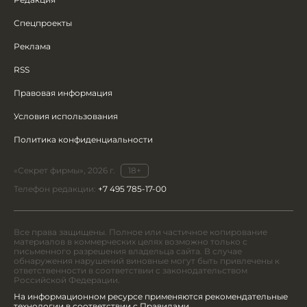
Спецпроекты
Реклама
RSS
Правовая информация
Условия использования
Политика конфиденциальности
«Секрет фирмы», 2026 г.
18+
Телефон редакции:
+7 495 785-17-00
Все права защищены. Полное или частичное копирование
материалов в коммерческих целях возможно только с
письменного разрешения владельца сайта. В случае
обнаружения нарушений виновные могут быть привлечены к
ответственности в соответствии с законодательством
Российской Федерации.
На информационном ресурсе применяются рекомендательные
технологии в соответствии с Правилами