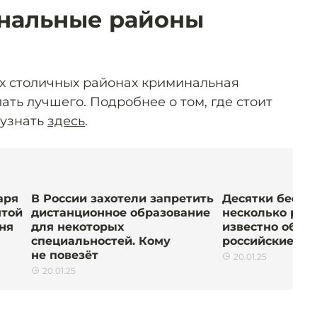
нальные районы
их столичных районах криминальная
ать лучшего. Подробнее о том, где стоит
 узнать
здесь
.
аря
В России захотели запретить
Десятки беспи
ятой
дистанционное образование
несколько раке
ня
для некоторых
известно об ат
специальностей. Кому
российские ре
не повезёт
20.01.25
20.01.25