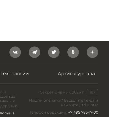
Технологии
Архив журнала
в в
«Секрет фирмы», 2026 г.
18+
адельца
Нашли опечатку? Выделите текст и
ечены к
нажмите Ctrl+Enter
едерации.
Телефон редакции:
+7 495 785-17-00
логии в