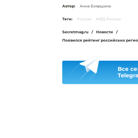
Автор:
Анна Бояршина
Теги:
Россия
МВД России
Secretmag.ru
/
Новости
/
Появился рейтинг российских регион
Все се
Telegr