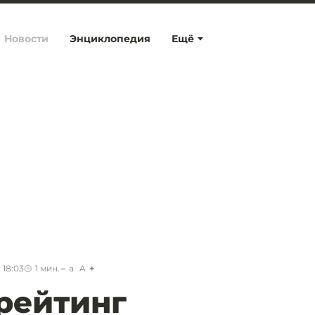
Новости
Энциклопедия
Ещё
 18:03
1
мин.
a
A
рейтинг