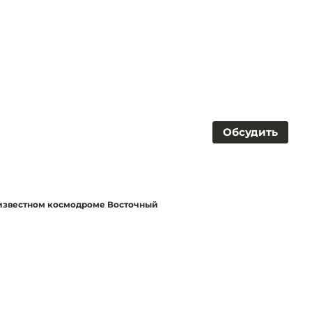
Обсудить
 известном космодроме Восточный