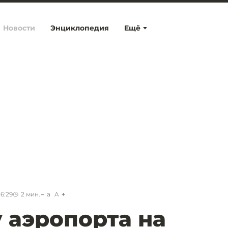
Новости
Энциклопедия
Ещё
16:29
2
мин.
a
A
 аэропорта на