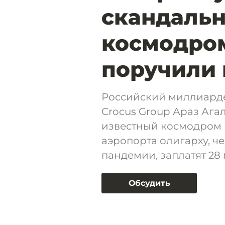
скандальн
космодро
поручили
Российский миллиарде
Crocus Group Араз Ага
известный космодром 
аэропорта олигарху, ч
пандемии, заплатят 28
Обсудить