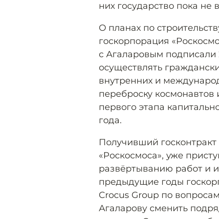
них государство пока не 
О планах по строительст
госкорпорация «Роскосмос
с Агаларовым подписали 
осуществлять граждански
внутренних и международ
переброску космонавтов 
первого этапа капитально
года.
Получивший госконтракт 
«Роскосмоса», уже прист
развёртыванию работ и 
предыдущие годы госкорп
Crocus Group по вопроса
Агаларову сменить подря