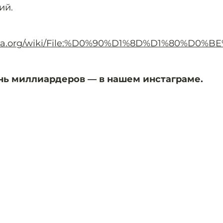
ий.
imedia.org/wiki/File:%D0%90%D1%8D%D1
нь миллиардеров — в нашем инстаграме.