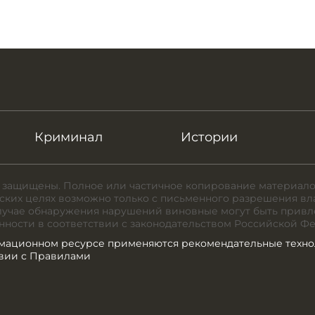
Криминал
Истории
 защищены. Полное или частичное копирование материало
ких целях возможно только с письменного разрешения вл
случае обнаружения нарушений виновные могут быть привл
нности в соответствии с законодательством Российской Ф
мационном ресурсе применяются рекомендательные техно
твии с Правилами