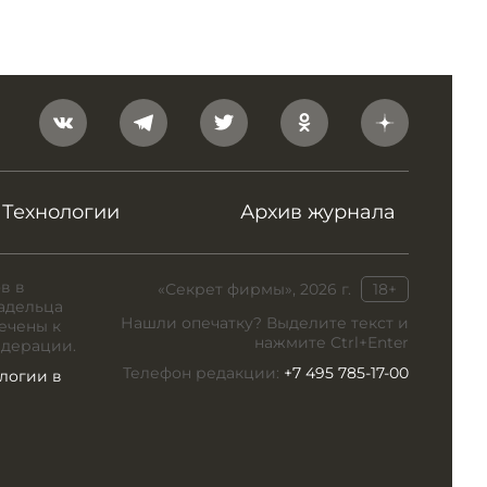
Технологии
Архив журнала
в в
«Секрет фирмы», 2026 г.
18+
адельца
Нашли опечатку? Выделите текст и
ечены к
нажмите Ctrl+Enter
едерации.
Телефон редакции:
+7 495 785-17-00
логии в