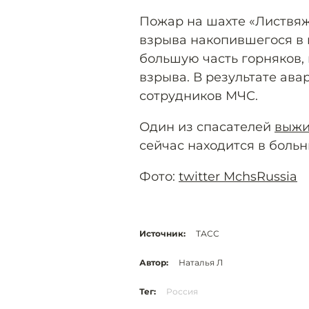
Пожар на шахте «Листвя
взрыва накопившегося в 
большую часть горняков,
взрыва. В результате ава
сотрудников МЧС.
Один из спасателей
выж
сейчас находится в больн
Фото:
twitter MchsRussia
Источник:
ТАСС
Автор:
Наталья Л
Тег:
Россия