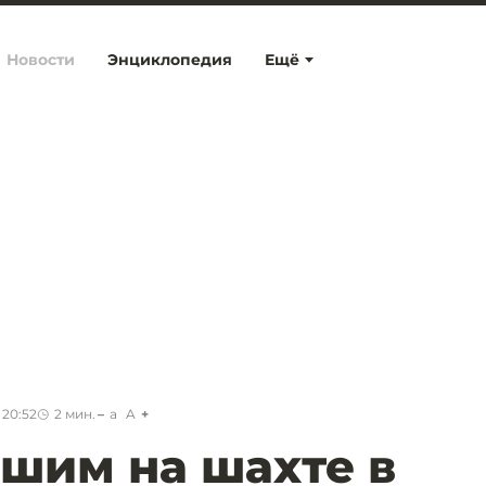
Новости
Энциклопедия
Ещё
 20:52
2
мин.
a
A
шим на шахте в