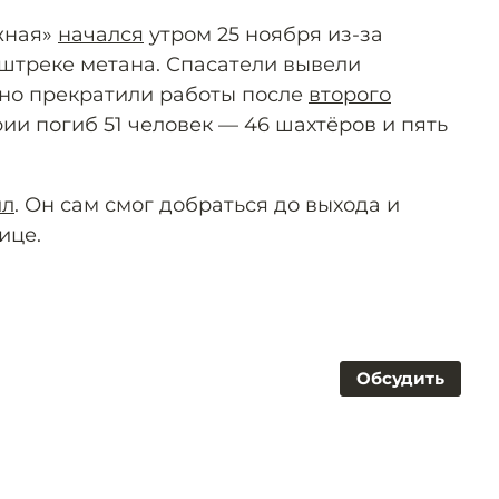
жная»
начался
утром 25 ноября из-за
штреке метана. Спасатели вывели
 но прекратили работы после
второго
рии погиб 51 человек — 46 шахтёров и пять
ил
. Он сам смог добраться до выхода и
ице.
Обсудить