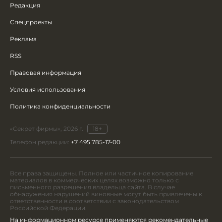
Редакция
Спецпроекты
Реклама
RSS
Правовая информация
Условия использования
Политика конфиденциальности
«Секрет фирмы», 2026 г.
18+
Телефон редакции:
+7 495 785-17-00
Все права защищены. Полное или частичное копирование
материалов в коммерческих целях возможно только с
письменного разрешения владельца сайта. В случае
обнаружения нарушений виновные могут быть привлечены к
ответственности в соответствии с законодательством
Российской Федерации.
На информационном ресурсе применяются рекомендательные