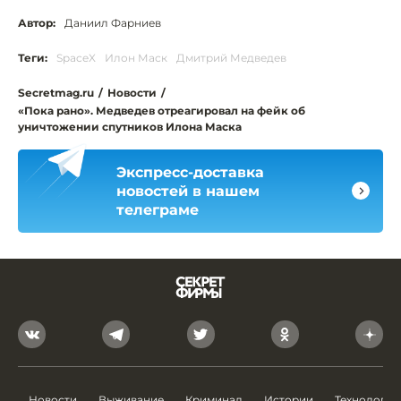
Автор:
Даниил Фарниев
Теги:
SpaceX
Илон Маск
Дмитрий Медведев
Secretmag.ru
/
Новости
/
«Пока рано». Медведев отреагировал на фейк об
уничтожении спутников Илона Маска
Экспресс-доставка
новостей в нашем
телеграме
Новости
Выживание
Криминал
Истории
Технологии