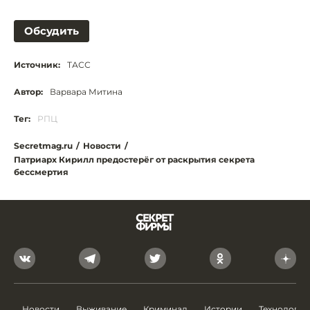
Обсудить
Источник:
ТАСС
Автор:
Варвара Митина
Тег:
РПЦ
Secretmag.ru
/
Новости
/
Патриарх Кирилл предостерёг от раскрытия секрета
бессмертия
Новости
Выживание
Криминал
Истории
Технологии