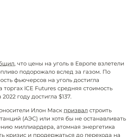
бщил
, что цены на уголь в Европе взлетели
Топливо подорожало вслед за газом. По
ость фьючерсов на уголь достигла
а торгах ICE Futures средняя стоимость
 2022 году достигла $137.
гоносители Илон Маск
призвал
строить
танций (АЭС) или хотя бы не останавливать
ению миллиардера, атомная энергетика
ь кризис и продержаться до перехода на