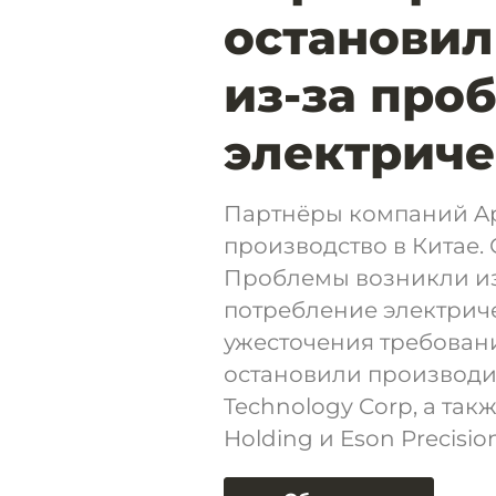
остановил
из-за про
электриче
Партнёры компаний App
производство в Китае. 
Проблемы возникли из
потребление электриче
ужесточения требован
остановили производит
Technology Corp, а та
Holding и Eson Precision