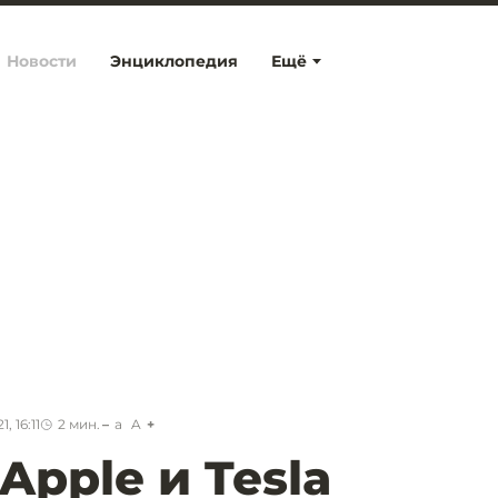
Новости
Энциклопедия
Ещё
, 16:11
2
мин.
a
A
Apple и Tesla