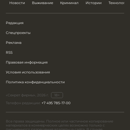
Новости
Выживание
Криминал
Истории
Технологии
Редакция
Спецпроекты
Реклама
RSS
Правовая информация
Условия использования
Политика конфиденциальности
«Секрет фирмы», 2026 г.
18+
Телефон редакции:
+7 495 785-17-00
Все права защищены. Полное или частичное копирование
материалов в коммерческих целях возможно только с
письменного разрешения владельца сайта. В случае