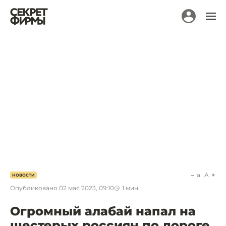
a
A
НОВОСТИ
Опубликовано
02 мая 2023, 09:10
1
мин.
Огромный алабай напал на
шестерых россиян по дороге