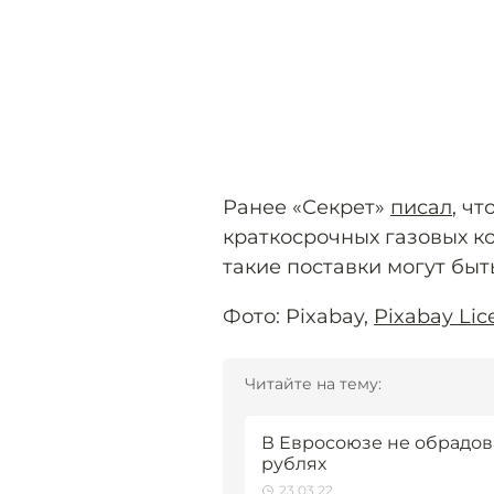
Ранее «Секрет»
писал
, ч
краткосрочных газовых ко
такие поставки могут быт
Фото: Pixabay,
Pixabay Lic
Читайте на тему:
В Евросоюзе не обрадова
рублях
23.03.22