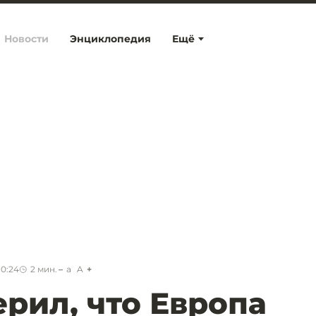
Новости
Энциклопедия
Ещё
10:24
2
мин.
a
A
ерил, что Европа