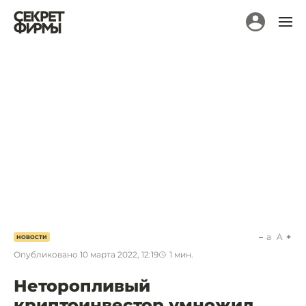
a
A
НОВОСТИ
Опубликовано
10 марта 2022, 12:19
1
мин.
Неторопливый
криптоинвестор умножил