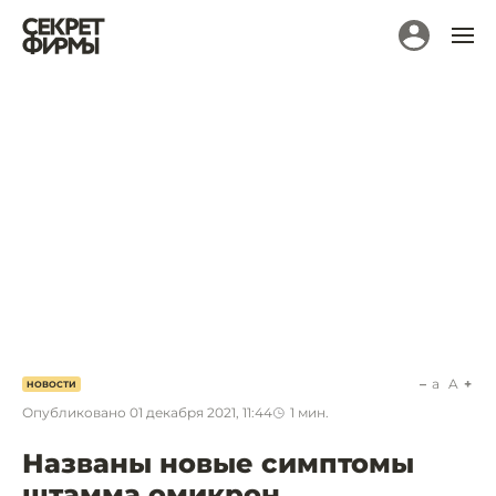
a
A
НОВОСТИ
Опубликовано
01 декабря 2021, 11:44
1
мин.
Названы новые симптомы
штамма омикрон