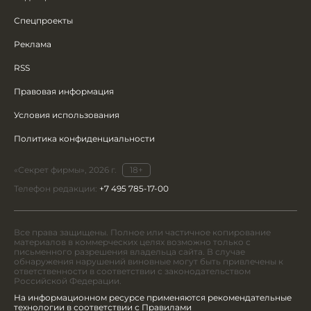
Спецпроекты
Реклама
RSS
Правовая информация
Условия использования
Политика конфиденциальности
«Секрет фирмы», 2026 г.
18+
Телефон редакции:
+7 495 785-17-00
Все права защищены. Полное или частичное копирование
материалов в коммерческих целях возможно только с
письменного разрешения владельца сайта. В случае
обнаружения нарушений виновные могут быть привлечены к
ответственности в соответствии с законодательством
Российской Федерации.
На информационном ресурсе применяются рекомендательные
технологии в соответствии с Правилами