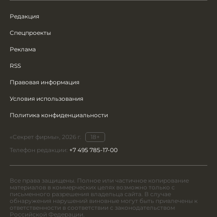
Редакция
Спецпроекты
Реклама
RSS
Правовая информация
Условия использования
Политика конфиденциальности
«Секрет фирмы», 2026 г.
18+
Телефон редакции:
+7 495 785-17-00
Все права защищены. Полное или частичное копирование
материалов в коммерческих целях возможно только с
письменного разрешения владельца сайта. В случае
обнаружения нарушений виновные могут быть привлечены к
ответственности в соответствии с законодательством
Российской Федерации.