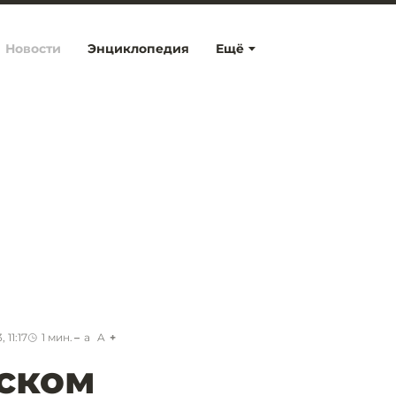
Новости
Энциклопедия
Ещё
 11:17
1
мин.
a
A
ском