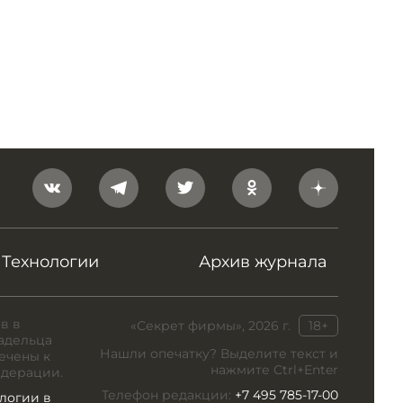
Технологии
Архив журнала
в в
«Секрет фирмы», 2026 г.
18+
адельца
Нашли опечатку? Выделите текст и
ечены к
нажмите Ctrl+Enter
едерации.
Телефон редакции:
+7 495 785-17-00
логии в