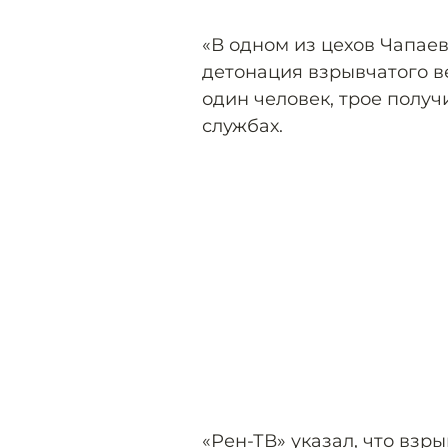
«В одном из цехов Чапае
детонация взрывчатого в
один человек, трое полу
службах.
«Рен-ТВ»
указал
, что взр