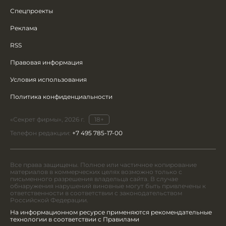
Спецпроекты
Реклама
RSS
Правовая информация
Условия использования
Политика конфиденциальности
«Секрет фирмы», 2026 г.
18+
Телефон редакции:
+7 495 785-17-00
Все права защищены. Полное или частичное копирование
материалов в коммерческих целях возможно только с
письменного разрешения владельца сайта. В случае
обнаружения нарушений виновные могут быть привлечены к
ответственности в соответствии с законодательством
Российской Федерации.
На информационном ресурсе применяются рекомендательные
технологии в соответствии с Правилами