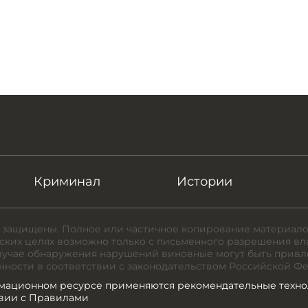
Криминал
Истории
 защищены. Полное или частичное копирование материало
ких целях возможно только с письменного разрешения вл
случае обнаружения нарушений виновные могут быть привл
нности в соответствии с законодательством Российской Ф
мационном ресурсе применяются рекомендательные техно
твии с Правилами