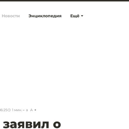
Новости
Энциклопедия
Ещё
16:25
1
мин.
a
A
заявил о