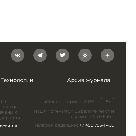
Технологии
Архив журнала
в в
«Секрет фирмы», 2026 г.
18+
адельца
Нашли опечатку? Выделите текст и
ечены к
нажмите Ctrl+Enter
едерации.
Телефон редакции:
+7 495 785-17-00
логии в