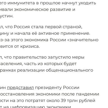
го иммунитета в прошлое начнут уходить
ивали экономическое развитие и
устин.
, что Россия стала первой страной,
цину и начала её активное применение.
з-за этого экономика России «значительно
вится от кризиса.
, что правительство запустило меры
аселения, часть из которых будет
 в рамках реализации общенационального
тин
представил
президенту России
восстановления экономики после пандемии
сти на это потратят около 39 трлн рублей
дут на цифровизацию экономики,