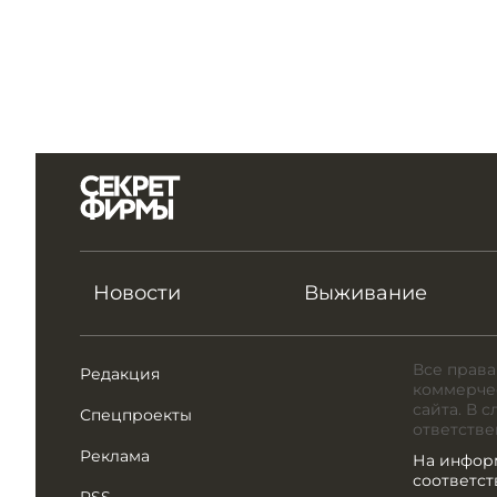
Новости
Выживание
Все права
Редакция
коммерчес
сайта. В 
Спецпроекты
ответстве
Реклама
На инфор
соответс