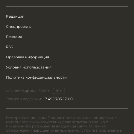
Редакция
Спецпроекты
Реклама
RSS
Правовая информация
Условия использования
Политика конфиденциальности
«Секрет фирмы», 2026 г.
18+
Телефон редакции:
+7 495 785-17-00
Все права защищены. Полное или частичное копирование
материалов в коммерческих целях возможно только с
письменного разрешения владельца сайта. В случае
обнаружения нарушений виновные могут быть привлечены к