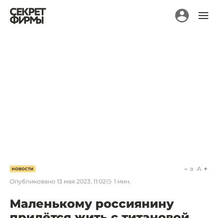
a
A
НОВОСТИ
Опубликовано
13 мая 2023, 11:02
1
мин.
Маленькому россиянину
придётся жить с титановой