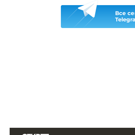
Все се
Telegr