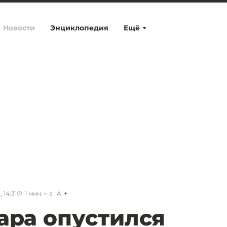
Новости
Энциклопедия
Ещё
 14:31
1
мин.
a
A
ара опустился